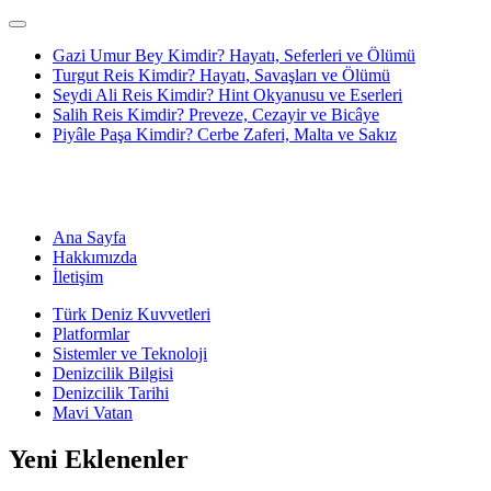
Gazi Umur Bey Kimdir? Hayatı, Seferleri ve Ölümü
Turgut Reis Kimdir? Hayatı, Savaşları ve Ölümü
Seydi Ali Reis Kimdir? Hint Okyanusu ve Eserleri
Salih Reis Kimdir? Preveze, Cezayir ve Bicâye
Piyâle Paşa Kimdir? Cerbe Zaferi, Malta ve Sakız
Ana Sayfa
Hakkımızda
İletişim
Türk Deniz Kuvvetleri
Platformlar
Sistemler ve Teknoloji
Denizcilik Bilgisi
Denizcilik Tarihi
Mavi Vatan
Yeni Eklenenler