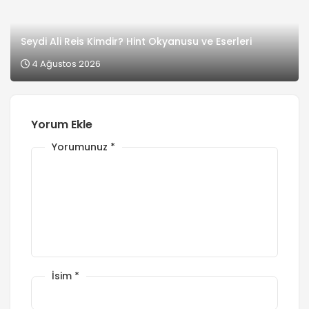
Seydi Ali Reis Kimdir? Hint Okyanusu ve Eserleri
4 Ağustos 2026
Yorum Ekle
Yorumunuz
*
İsim
*