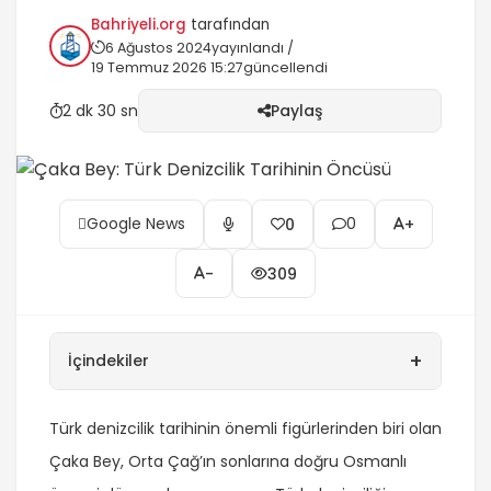
bölgedeki deniz yollarını ve ekonomik faaliyetleri
Bahriyeli.org
tarafından
kontrol altına almıştır. Askeri ve stratejik
6 Ağustos 2024
yayınlandı /
başarıları, Osmanlı İmparatorluğu'nun denizcilik
19 Temmuz 2026 15:27
güncellendi
tarihine temel oluşturmuş ve Türk denizcilik
kültürüne büyük katkıda bulunmuştur. Çaka
2 dk 30 sn
Paylaş
Bey'in mirası, Türk...
Google News
0
0
+
-
309
+
İçindekiler
Türk denizcilik tarihinin önemli figürlerinden biri olan
Çaka Bey, Orta Çağ’ın sonlarına doğru Osmanlı