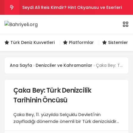
Seydi Ali Reis Kimdir? Hint Okyanusu ve Eserleri
Salih Reis Kimdir? Preveze, Cezayir ve Bicâye
Piyâle Paşa Kimdir? Cerbe Zaferi, Malta ve Sakız
Türk Deniz Kuvvetleri
Platformlar
Sistemler ve
Gazi Umur Bey Kimdir? Hayatı, Seferleri ve Ölümü
Ana Sayfa
Denizciler ve Kahramanlar
Çaka Bey: Türk Denizcilik Tarihinin Öncüsü
Turgut Reis Kimdir? Hayatı, Savaşları ve Ölümü
Çaka Bey: Türk Denizcilik
Tarihinin Öncüsü
Çaka Bey, 11. yüzyılda Selçuklu Devleti'nin
zayıfladığı dönemde önemli bir Türk denizcisidir.
İzmir ve çevresinde etkili bir deniz filosu kurarak