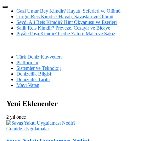
Gazi Umur Bey Kimdir? Hayatı, Seferleri ve Ölümü
Turgut Reis Kimdir? Hayatı, Savaşları ve Ölümü
Seydi Ali Reis Kimdir? Hint Okyanusu ve Eserleri
Salih Reis Kimdir? Preveze, Cezayir ve Bicâye
Piyâle Paşa Kimdir? Cerbe Zaferi, Malta ve Sakız
Türk Deniz Kuvvetleri
Platformlar
Sistemler ve Teknoloji
Denizcilik Bilgisi
Denizcilik Tarihi
Mavi Vatan
Yeni Eklenenler
2 yıl önce
Gemide Uygulamalar
Savaş Yakıtı Uygulaması Nedir?