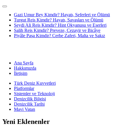
Gazi Umur Bey Kimdir? Hayatı, Seferleri ve Ölümü
Turgut Reis Kimdir? Hayatı, Savaşları ve Ölümü
Seydi Ali Reis Kimdir? Hint Okyanusu ve Eserleri
Salih Reis Kimdir? Preveze, Cezayir ve Bicâye
Piyâle Paşa Kimdir? Cerbe Zaferi, Malta ve Sakız
Ana Sayfa
Hakkımızda
İletişim
Türk Deniz Kuvvetleri
Platformlar
Sistemler ve Teknoloji
Denizcilik Bilgisi
Denizcilik Tarihi
Mavi Vatan
Yeni Eklenenler