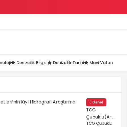
ü
noloji
Denizcilik Bilgisi
Denizcilik Tarihi
Mavi Vatan
Genel
TCG
Çubuklu(A-
TCG Çubuklu
594): Türk