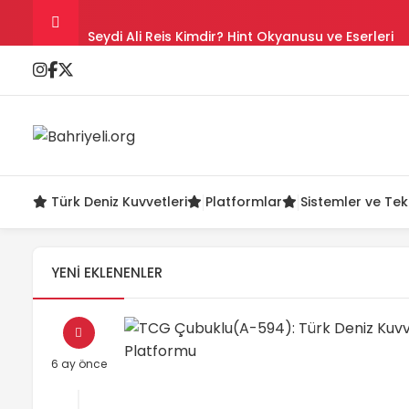
Seydi Ali Reis Kimdir? Hint Okyanusu ve Eserleri
Salih Reis Kimdir? Preveze, Cezayir ve Bicâye
Piyâle Paşa Kimdir? Cerbe Zaferi, Malta ve Sakız
Gazi Umur Bey Kimdir? Hayatı, Seferleri ve Ölüm
Türk Deniz Kuvvetleri
Platformlar
Sistemler ve Tek
Turgut Reis Kimdir? Hayatı, Savaşları ve Ölümü
YENI EKLENENLER
6 ay önce