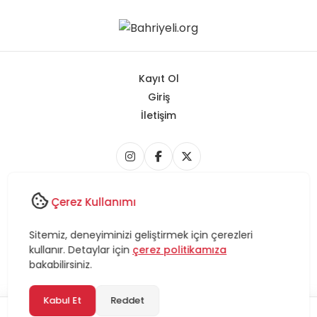
ve uluslararası güvenlik sağlama konularında
önemli bir rol oynamaktadır.
Kayıt Ol
Giriş
İletişim
Copyright © 2026 Bahriyeli.org - Tüm Hakları Saklıdır.
Çerez Kullanımı
Bahriyeli.org, Sitemiz bünyesindeki içerikleri izinsiz kullananlar
hakkında T.C.K kanun ve yönetmeliklerine göre yasal işlem
Sitemiz, deneyiminizi geliştirmek için çerezleri
başlatılacağını bu alandan yazılı olarak beyan ederiz!
kullanır. Detaylar için
çerez politikamıza
bakabilirsiniz.
Powered by
bsoylu.com
Kabul Et
Reddet
1