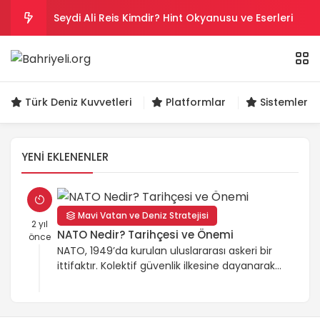
Seydi Ali Reis Kimdir? Hint Okyanusu ve Eserleri
Salih Reis Kimdir? Preveze, Cezayir ve Bicâye
Piyâle Paşa Kimdir? Cerbe Zaferi, Malta ve Sakız
Türk Deniz Kuvvetleri
Platformlar
Sistemler ve
Gazi Umur Bey Kimdir? Hayatı, Seferleri ve Ölümü
YENI EKLENENLER
Turgut Reis Kimdir? Hayatı, Savaşları ve Ölümü
Mavi Vatan ve Deniz Stratejisi
2 yıl
NATO Nedir? Tarihçesi ve Önemi
önce
NATO, 1949’da kurulan uluslararası askeri bir
ittifaktır. Kolektif güvenlik ilkesine dayanarak
üye ülkelerin savunmasını güçlendirir ve
çeşitli krizlere müdahale eder. Soğuk
Savaş’tan günümüze, terörizmle mücadele