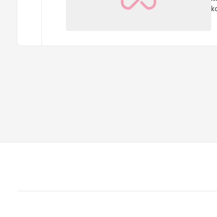
k
g
e
s
(
ü
ge