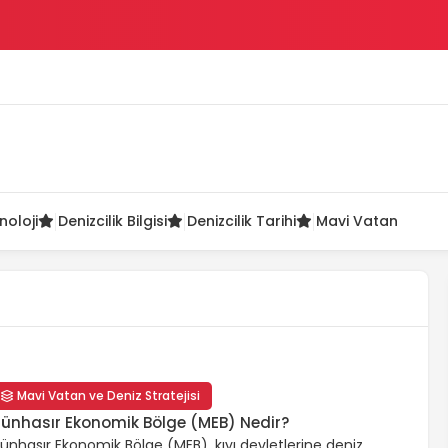
ü
noloji
Denizcilik Bilgisi
Denizcilik Tarihi
Mavi Vatan
Mavi Vatan ve Deniz Stratejisi
ünhasır Ekonomik Bölge (MEB) Nedir?
ünhasır Ekonomik Bölge (MEB), kıyı devletlerine deniz