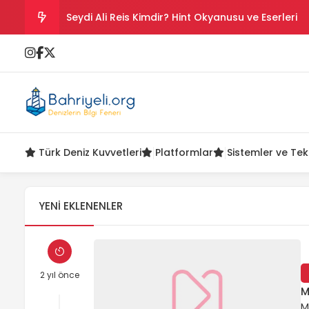
Seydi Ali Reis Kimdir? Hint Okyanusu ve Eserleri
Salih Reis Kimdir? Preveze, Cezayir ve Bicâye
Piyâle Paşa Kimdir? Cerbe Zaferi, Malta ve Sakız
Gazi Umur Bey Kimdir? Hayatı, Seferleri ve Ölüm
Türk Deniz Kuvvetleri
Platformlar
Sistemler ve Tek
Turgut Reis Kimdir? Hayatı, Savaşları ve Ölümü
YENI EKLENENLER
2 yıl önce
M
M