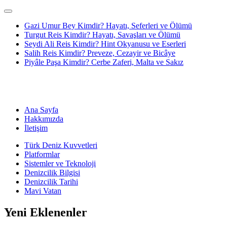
Gazi Umur Bey Kimdir? Hayatı, Seferleri ve Ölümü
Turgut Reis Kimdir? Hayatı, Savaşları ve Ölümü
Seydi Ali Reis Kimdir? Hint Okyanusu ve Eserleri
Salih Reis Kimdir? Preveze, Cezayir ve Bicâye
Piyâle Paşa Kimdir? Cerbe Zaferi, Malta ve Sakız
Ana Sayfa
Hakkımızda
İletişim
Türk Deniz Kuvvetleri
Platformlar
Sistemler ve Teknoloji
Denizcilik Bilgisi
Denizcilik Tarihi
Mavi Vatan
Yeni Eklenenler