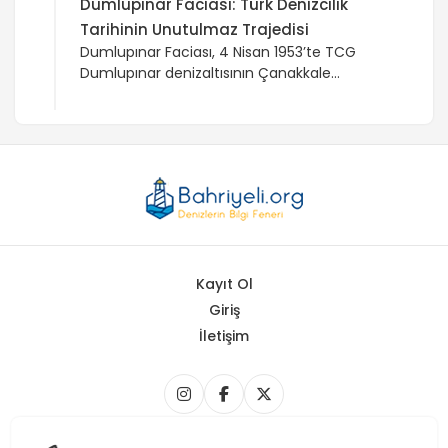
Dumlupınar Faciası: Türk Denizcilik
Tarihinin Unutulmaz Trajedisi
Dumlupınar Faciası, 4 Nisan 1953’te TCG
Dumlupınar denizaltısının Çanakkale
Boğazı’nda Naboland şilebiyle çarpışması
sonucu 81 denizcinin şehit olmasıyla
sonuçlanan trajik bir deniz kazasıdır.
Kayıt Ol
Giriş
İletişim