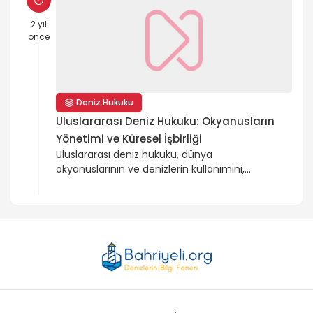
büyük öneme sahiptir ve 1982 Birleşmiş
Milletler Deniz Hukuku Sözleşmesi (BMDHS) ile
2 yıl
düzenlenmiştir. Bu alan, kıyı devletlerinin
önce
deniz üzerindeki egemenlik haklarını belirler
ve uluslararası işbirliği gerektirir.
Deniz Hukuku
Uluslararası Deniz Hukuku: Okyanusların
Yönetimi ve Küresel İşbirliği
Uluslararası deniz hukuku, dünya
okyanuslarının ve denizlerin kullanımını,
korunmasını ve yönetimini düzenleyen yasal
çerçevedir. Münhasır Ekonomik Bölge,
karasuları ve uluslararası sular gibi kavramları
içerir. 1982 Birleşmiş Milletler Deniz Hukuku
Sözleşmesi (BMDHS), deniz hukukunun
temelini oluşturur ve deniz çevresinin
korunması, kaynakların yönetimi ve deniz
güvenliği gibi konuları kapsar. Bu yasal
çerçeve, okyanusların sürdürülebilir kullanımı