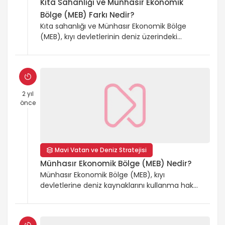
Kıta Sahanlığı ve Münhasır Ekonomik
Bölge (MEB) Farkı Nedir?
Kıta sahanlığı ve Münhasır Ekonomik Bölge
(MEB), kıyı devletlerinin deniz üzerindeki
haklarını belirleyen önemli kavramlardır. Kıta
sahanlığı, deniz tabanı ve altındaki
kaynaklarla sınırlıyken, MEB hem deniz tabanı
hem de su kütlesini kapsar. MEB, 200 deniz
mili genişliğinde olup, balıkçılık ve enerji
2 yıl
kaynakları gibi geniş haklar tanırken, kıta
önce
sahanlığı doğal kaynakların keşfi ve işletilmesi
için kritiktir. Bu iki kavram, 1982 Birleşmiş
Milletler Deniz Hukuku Sözleşmesi ile
düzenlenmiştir.
Mavi Vatan ve Deniz Stratejisi
Münhasır Ekonomik Bölge (MEB) Nedir?
Münhasır Ekonomik Bölge (MEB), kıyı
devletlerine deniz kaynaklarını kullanma hakkı
tanıyan 200 deniz mili genişliğindeki deniz
alanıdır. MEB, ekonomik kaynakların keşfi,
enerji üretimi ve çevre koruma açısından