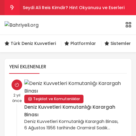
Seydi Ali Reis Kimdir? Hint Okyanusu ve Eserleri
Salih Reis Kimdir? Preveze, Cezayir ve Bicâye
Piyâle Paşa Kimdir? Cerbe Zaferi, Malta ve Sakız
Türk Deniz Kuvvetleri
Platformlar
Sistemler ve
Gazi Umur Bey Kimdir? Hayatı, Seferleri ve Ölümü
YENI EKLENENLER
Turgut Reis Kimdir? Hayatı, Savaşları ve Ölümü
2 yıl
Teşkilat ve Komutanlıklar
önce
Deniz Kuvvetleri Komutanlığı Karargah
Binası
Deniz Kuvvetleri Komutanlığı Karargah Binası,
6 Ağustos 1956 tarihinde Oramiral Sadık
Altıcan tarafından temeli atılan ve 10