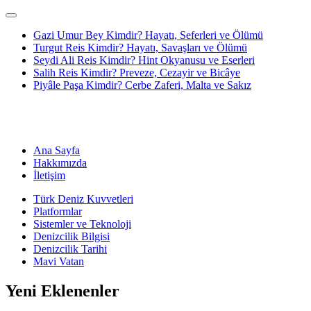
Gazi Umur Bey Kimdir? Hayatı, Seferleri ve Ölümü
Turgut Reis Kimdir? Hayatı, Savaşları ve Ölümü
Seydi Ali Reis Kimdir? Hint Okyanusu ve Eserleri
Salih Reis Kimdir? Preveze, Cezayir ve Bicâye
Piyâle Paşa Kimdir? Cerbe Zaferi, Malta ve Sakız
Ana Sayfa
Hakkımızda
İletişim
Türk Deniz Kuvvetleri
Platformlar
Sistemler ve Teknoloji
Denizcilik Bilgisi
Denizcilik Tarihi
Mavi Vatan
Yeni Eklenenler