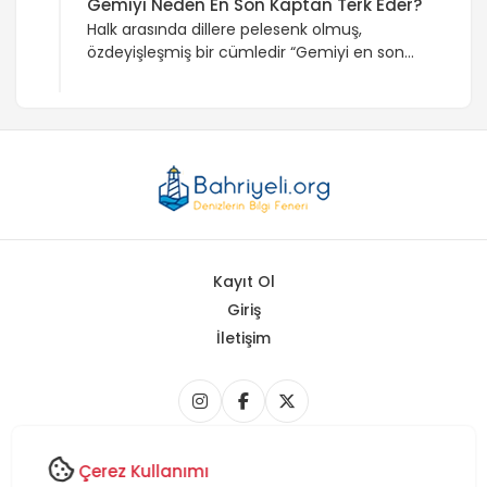
Gemiyi Neden En Son Kaptan Terk Eder?
Halk arasında dillere pelesenk olmuş,
özdeyişleşmiş bir cümledir “Gemiyi en son
kaptan terk eder”. Bu cümle geçmişten
günümüze intikal eden çoğunlukla doğru bir
genellemedir. Peki neden? Kaptanlar veya
gemi komutanları bulundukları gemi üstlerine
zimmetli olan, taşınan yük, değerli belge ve
personel üzerinde birinci derece sorumluluk
taşıyan geminin en kıdemli personelidir. İşte
bu yüzden umutların tükendiği […]
Kayıt Ol
Giriş
İletişim
Copyright © 2026 Bahriyeli.org - Tüm Hakları Saklıdır.
Çerez Kullanımı