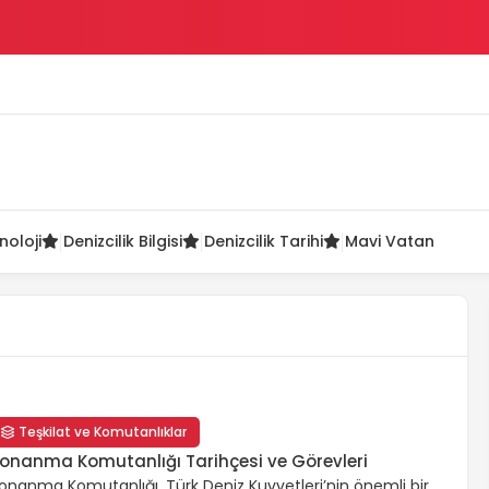
ü
noloji
Denizcilik Bilgisi
Denizcilik Tarihi
Mavi Vatan
Teşkilat ve Komutanlıklar
onanma Komutanlığı Tarihçesi ve Görevleri
onanma Komutanlığı, Türk Deniz Kuvvetleri’nin önemli bir