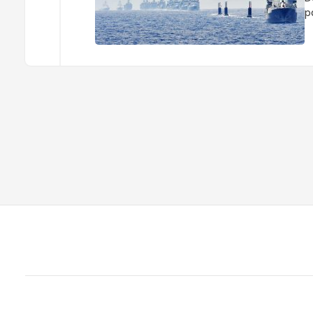
p
i
s
m
g
z
o