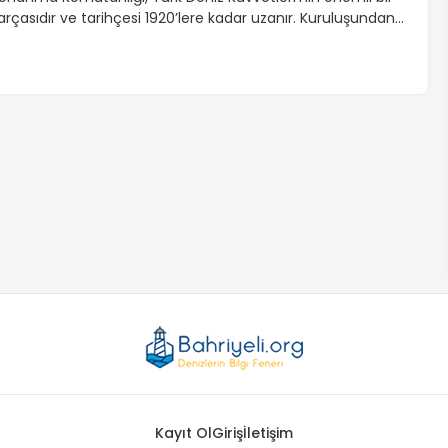
arçasıdır ve tarihçesi 1920’lere kadar uzanır. Kuruluşundan
tibaren, Atatürk’ün denizciliğe verdiği önem sayesinde
ürekli gelişim göstermiştir. Donanma Komutanlığı,
odernizasyon süreçleri ve kadro değişiklikleri ile bugünkü
üçlü ve etkili yapısına kavuşmuştur. Depremler ve diğer
orluklara rağmen, sürekli olarak gelişen bir yapıya sahip
lmuştur.
Kayıt Ol
Giriş
İletişim