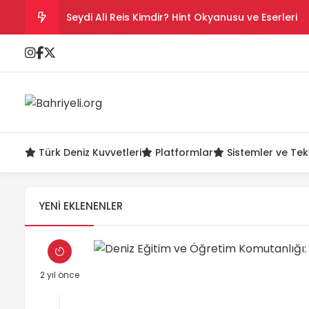
Seydi Ali Reis Kimdir? Hint Okyanusu ve Eserleri
Salih Reis Kimdir? Preveze, Cezayir ve Bicâye
Piyâle Paşa Kimdir? Cerbe Zaferi, Malta ve Sakız
Gazi Umur Bey Kimdir? Hayatı, Seferleri ve Ölüm
Türk Deniz Kuvvetleri
Platformlar
Sistemler ve Tek
Turgut Reis Kimdir? Hayatı, Savaşları ve Ölümü
YENI EKLENENLER
2 yıl önce