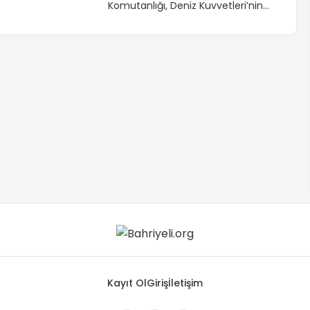
Komutanlığı, Deniz Kuvvetleri’nin
ihtiyaçlarına uygun personel
yetiştirmek amacıyla kurulmuş bir
birimdir. İlk olarak 1946’da
Heybeliada’da “Deniz Okullar ve
Kurslar Komutanlığı” adıyla kurulan
bu komutanlık, zaman içinde çeşitli
değişiklikler ve taşınmalarla
genişleyerek günümüzdeki yapısına
ulaşmıştır. Deniz Kuvvetleri’nin
modern teknolojiye uyum
sağlayabilen, bilgili ve yetenekli
personel ihtiyacını karşılamak için
çeşitli eğitim programları ve kurslar
düzenlemektedir. 2003 yılında
İstanbul Beylerbeyi’ne taşınan
komutanlık, birçok eğitim merkezi
ve okul ile iş birliği içinde faaliyet
göstermektedir.
Kayıt Ol
Giriş
İletişim