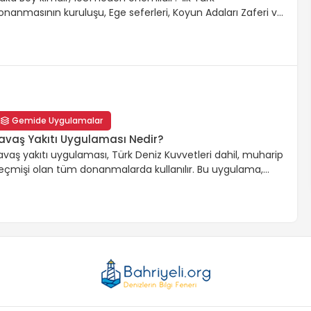
onanmasının kuruluşu, Ege seferleri, Koyun Adaları Zaferi ve
artışmalı ölümü.
Gemide Uygulamalar
avaş Yakıtı Uygulaması Nedir?
avaş yakıtı uygulaması, Türk Deniz Kuvvetleri dahil, muharip
eçmişi olan tüm donanmalarda kullanılır. Bu uygulama,
emilerin barış zamanında yakıt harcama sınırını
elirleyerek, savaş ve acil durumlar için yeterli yakıt rezervini
orumayı amaçlar. Uygulama, yakıt ikmali süreçlerini ve
latformlar arası koordinasyonu içermektedir.