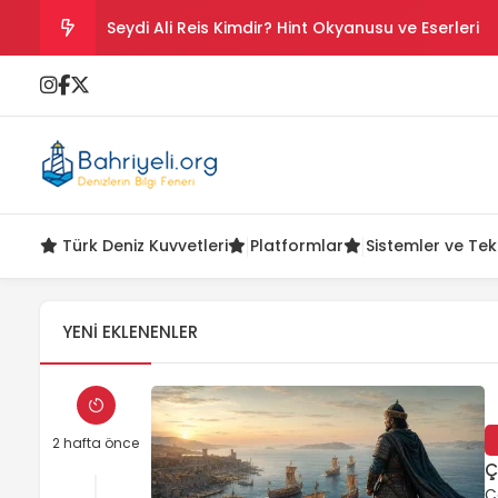
Seydi Ali Reis Kimdir? Hint Okyanusu ve Eserleri
Salih Reis Kimdir? Preveze, Cezayir ve Bicâye
Piyâle Paşa Kimdir? Cerbe Zaferi, Malta ve Sakız
Gazi Umur Bey Kimdir? Hayatı, Seferleri ve Ölüm
Türk Deniz Kuvvetleri
Platformlar
Sistemler ve Tek
Turgut Reis Kimdir? Hayatı, Savaşları ve Ölümü
YENI EKLENENLER
2 hafta önce
Ç
Ç