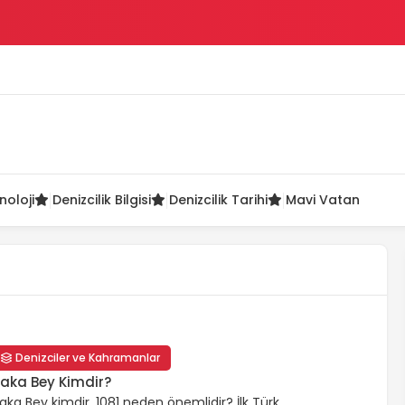
ü
noloji
Denizcilik Bilgisi
Denizcilik Tarihi
Mavi Vatan
Denizciler ve Kahramanlar
aka Bey Kimdir?
aka Bey kimdir, 1081 neden önemlidir? İlk Türk