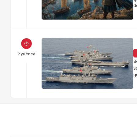
d
t
2 yıl önce
S
S
g
g
b
k
p