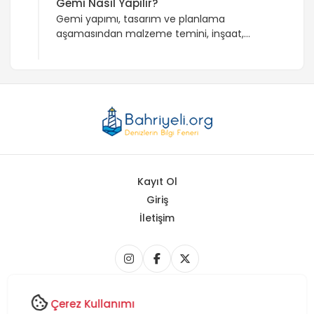
Gemi Nasıl Yapılır?
Gemi yapımı, tasarım ve planlama
aşamasından malzeme temini, inşaat,
montaj, test ve deneme aşamalarına kadar
süregelen karmaşık bir süreçtir. Tasarım ve
mühendislik bilgisi gerektiren bu süreç,
modern teknolojiler ve bilgisayar destekli
yazılımlar kullanılarak gerçekleştirilir.
Kayıt Ol
Giriş
İletişim
Copyright © 2026 Bahriyeli.org - Tüm Hakları Saklıdır.
Çerez Kullanımı