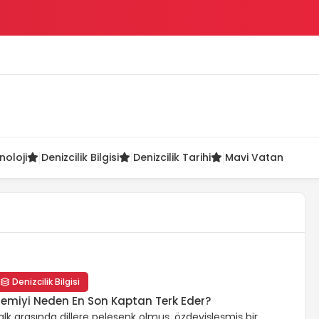
ü
noloji
Denizcilik Bilgisi
Denizcilik Tarihi
Mavi Vatan
Denizcilik Bilgisi
emiyi Neden En Son Kaptan Terk Eder?
alk arasında dillere pelesenk olmuş, özdeyişleşmiş bir