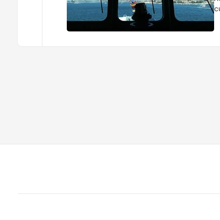
c
g
g
b
d
t
u