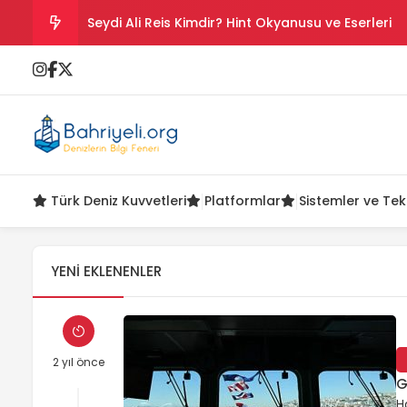
Seydi Ali Reis Kimdir? Hint Okyanusu ve Eserleri
Salih Reis Kimdir? Preveze, Cezayir ve Bicâye
Piyâle Paşa Kimdir? Cerbe Zaferi, Malta ve Sakız
Gazi Umur Bey Kimdir? Hayatı, Seferleri ve Ölüm
Türk Deniz Kuvvetleri
Platformlar
Sistemler ve Tek
Turgut Reis Kimdir? Hayatı, Savaşları ve Ölümü
YENI EKLENENLER
2 yıl önce
G
H