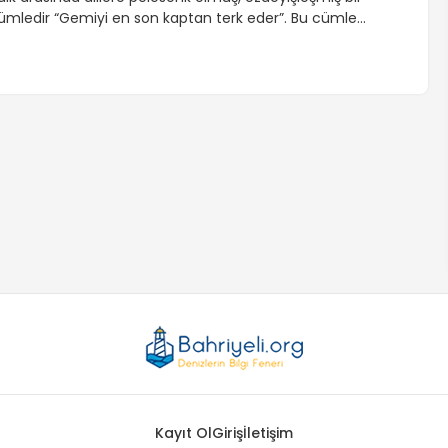
ümledir “Gemiyi en son kaptan terk eder”. Bu cümle
eçmişten günümüze intikal eden çoğunlukla doğru bir
enellemedir. Peki neden? Kaptanlar veya gemi komutanları
ulundukları gemi üstlerine zimmetli olan, taşınan yük,
eğerli belge ve personel üzerinde birinci derece sorumluluk
aşıyan geminin en kıdemli personelidir. İşte bu yüzden
mutların tükendiği […]
Kayıt Ol
Giriş
İletişim