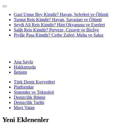
Gazi Umur Bey Kimdir? Hayatı, Seferleri ve Ölümü
Turgut Reis Kimdir? Hayatı, Savaşları ve Ölümü
Seydi Ali Reis Kimdir? Hint Okyanusu ve Eserleri
Salih Reis Kimdir? Preveze, Cezayir ve Bicâye
Piyâle Paşa Kimdir? Cerbe Zaferi, Malta ve Sakız
Ana Sayfa
Hakkımızda
İletişim
Türk Deniz Kuvvetleri
Platformlar
Sistemler ve Teknoloji
Denizcilik Bilgisi
Denizcilik Tarihi
Mavi Vatan
Yeni Eklenenler