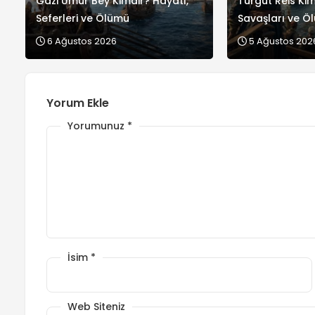
Gazi Umur Bey Kimdir? Hayatı,
Turgut Reis Kim
Seferleri ve Ölümü
Savaşları ve Ö
6 Ağustos 2026
5 Ağustos 202
Yorum Ekle
Yorumunuz
*
İsim
*
Web Siteniz