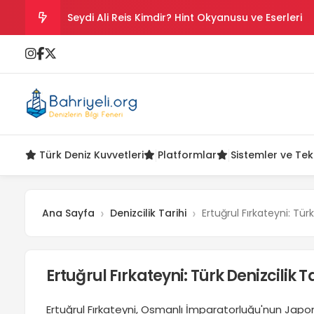
Salih Reis Kimdir? Preveze, Cezayir ve Bicâye
Piyâle Paşa Kimdir? Cerbe Zaferi, Malta ve Sakız
Gazi Umur Bey Kimdir? Hayatı, Seferleri ve Ölüm
Turgut Reis Kimdir? Hayatı, Savaşları ve Ölümü
Türk Deniz Kuvvetleri
Platformlar
Sistemler ve Tek
Seydi Ali Reis Kimdir? Hint Okyanusu ve Eserleri
Ana Sayfa
Denizcilik Tarihi
Ertuğrul Fırkateyni: Tür
Ertuğrul Fırkateyni: Türk Denizcilik 
Ertuğrul Fırkateyni, Osmanlı İmparatorluğu'nun Japon