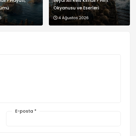
dir? Hayatı,
Seydi Ali Reis Kimdir? Hint
lümü
Okyanusu ve Eserleri
6
4 Ağustos 2026
E-posta
*