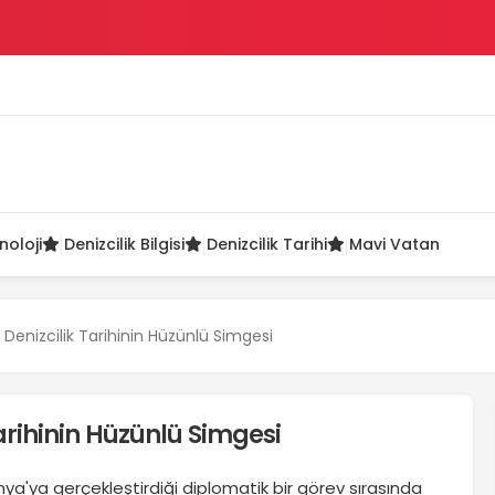
ü
noloji
Denizcilik Bilgisi
Denizcilik Tarihi
Mavi Vatan
k Denizcilik Tarihinin Hüzünlü Simgesi
Tarihinin Hüzünlü Simgesi
ya'ya gerçekleştirdiği diplomatik bir görev sırasında