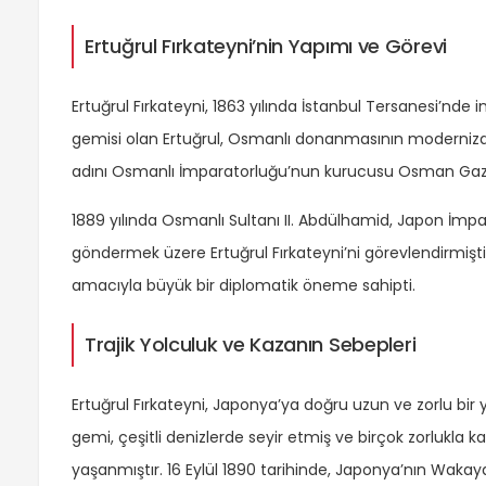
Ertuğrul Fırkateyni’nin Yapımı ve Görevi
Ertuğrul Fırkateyni, 1863 yılında İstanbul Tersanesi’nde i
gemisi olan Ertuğrul, Osmanlı donanmasının modernizasy
adını Osmanlı İmparatorluğu’nun kurucusu Osman Gazi’n
1889 yılında Osmanlı Sultanı II. Abdülhamid, Japon İmpar
göndermek üzere Ertuğrul Fırkateyni’ni görevlendirmişti
amacıyla büyük bir diplomatik öneme sahipti.
Trajik Yolculuk ve Kazanın Sebepleri
Ertuğrul Fırkateyni, Japonya’ya doğru uzun ve zorlu bir
gemi, çeşitli denizlerde seyir etmiş ve birçok zorlukla k
yaşanmıştır. 16 Eylül 1890 tarihinde, Japonya’nın Wakayam