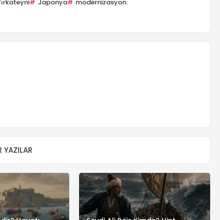
Fırkateyni
Japonya
modernizasyon.
 YAZILAR