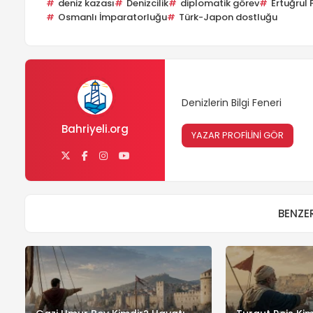
deniz kazası
Denizcilik
diplomatik görev
Ertuğrul 
Osmanlı İmparatorluğu
Türk-Japon dostluğu
Denizlerin Bilgi Feneri
Bahriyeli.org
YAZAR PROFİLİNİ GÖR
BENZER