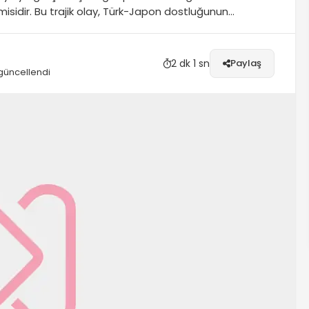
isidir. Bu trajik olay, Türk-Japon dostluğunun
2 dk 1 sn
Paylaş
güncellendi