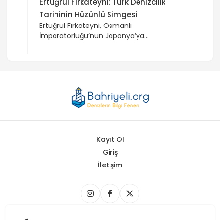
Ertuğrul Fırkateyni: Türk Denizcilik
Tarihinin Hüzünlü Simgesi
Ertuğrul Fırkateyni, Osmanlı
İmparatorluğu’nun Japonya’ya
gerçekleştirdiği diplomatik bir görev sırasında
1890 yılında Japonya açıklarında batan bir
savaş gemisidir. Bu trajik olay, Türk-Japon
dostluğunun temellerini atmıştır.
Kayıt Ol
Giriş
İletişim