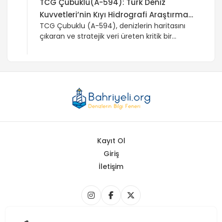
TCG Çubuklu(A-594): Türk Deniz
Kuvvetleri’nin Kıyı Hidrografi Araştırma
TCG Çubuklu (A-594), denizlerin haritasını
Platformu
çıkaran ve stratejik veri üreten kritik bir
araştırma gemisi. Bu yazıda teknik kapasitesi
ve Türk Deniz Kuvvetleri için önemi
özetleniyor.
Kayıt Ol
Giriş
İletişim