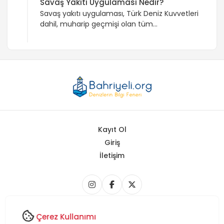
Savaş Yakıtı Uygulaması Nedir?
Savaş yakıtı uygulaması, Türk Deniz Kuvvetleri
dahil, muharip geçmişi olan tüm
donanmalarda kullanılır. Bu uygulama,
gemilerin barış zamanında yakıt harcama
sınırını belirleyerek, savaş ve acil durumlar için
yeterli yakıt rezervini korumayı amaçlar.
Uygulama, yakıt ikmali süreçlerini ve
platformlar arası koordinasyonu içermektedir.
Kayıt Ol
Giriş
İletişim
Copyright © 2026 Bahriyeli.org - Tüm Hakları Saklıdır.
Çerez Kullanımı