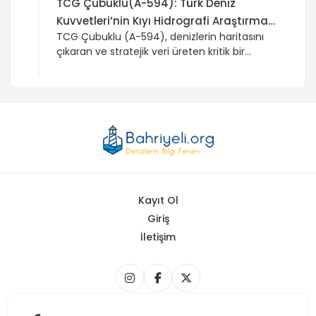
TCG Çubuklu(A-594): Türk Deniz
Kuvvetleri’nin Kıyı Hidrografi Araştırma
TCG Çubuklu (A-594), denizlerin haritasını
Platformu
çıkaran ve stratejik veri üreten kritik bir
araştırma gemisi. Bu yazıda teknik kapasitesi
ve Türk Deniz Kuvvetleri için önemi
özetleniyor.
Kayıt Ol
Giriş
İletişim