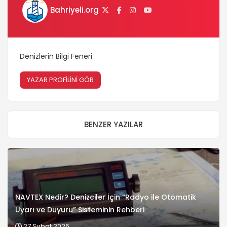
Bahriyeli.org
Denizlerin Bilgi Feneri
YAZAR PROFİLİNİ GÖR
BENZER YAZILAR
NAVTEX Nedir? Denizciler İçin “Radyo ile Otomatik
Uyarı ve Duyuru” Sisteminin Rehberi
27 Şubat 2026