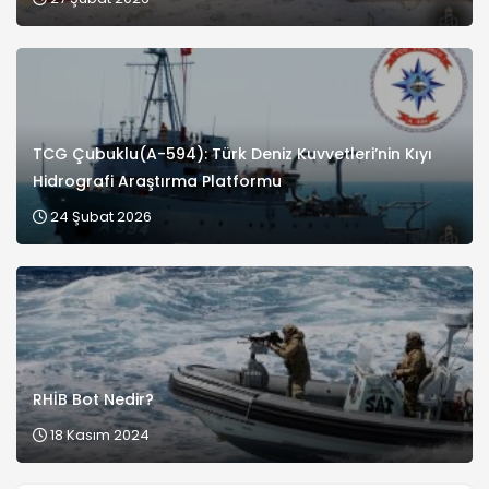
TCG Çubuklu(A-594): Türk Deniz Kuvvetleri’nin Kıyı
Hidrografi Araştırma Platformu
24 Şubat 2026
RHİB Bot Nedir?
18 Kasım 2024