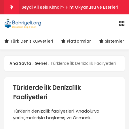
Seydi Ali Reis Kimdir? Hint Okyanusu ve Eserleri
Salih Reis Kimdir? Preveze, Cezayir ve Bicâye
Piyâle Paşa Kimdir? Cerbe Zaferi, Malta ve Sakız
Türk Deniz Kuvvetleri
Platformlar
Sistemler ve
Gazi Umur Bey Kimdir? Hayatı, Seferleri ve Ölümü
Ana Sayfa
Genel
Türklerde İlk Denizcilik Faaliyetleri
Turgut Reis Kimdir? Hayatı, Savaşları ve Ölümü
Türklerde İlk Denizcilik
Faaliyetleri
Türklerin denizcilik faaliyetleri, Anadolu’ya
yerleşmeleriyle başlamış ve Osmanlı
İmparatorluğu döneminde zirveye ulaşmıştır.