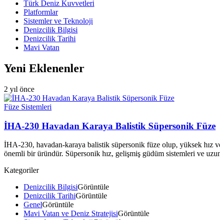
Türk Deniz Kuvvetleri
Platformlar
Sistemler ve Teknoloji
Denizcilik Bilgisi
Denizcilik Tarihi
Mavi Vatan
Yeni Eklenenler
2 yıl önce
Füze Sistemleri
İHA-230 Havadan Karaya Balistik Süpersonik Füze
İHA-230, havadan-karaya balistik süpersonik füze olup, yüksek hız ve ha
önemli bir üründür. Süpersonik hız, gelişmiş güdüm sistemleri ve uzun
Kategoriler
Denizcilik Bilgisi
Görüntüle
Denizcilik Tarihi
Görüntüle
Genel
Görüntüle
Mavi Vatan ve Deniz Stratejisi
Görüntüle