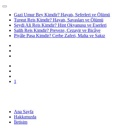
Gazi Umur Bey Kimdir? Hayatı, Seferleri ve Ölümü
Turgut Reis Kimdir? Hayatı, Savaşları ve Ölümü
Seydi Ali Reis Kimdir? Hint Okyanusu ve Eserleri
Salih Reis Kimdir? Preveze, Cezayir ve Bicâye
Piyâle Paşa Kimdir? Cerbe Zaferi, Malta ve Sakız
1
Ana Sayfa
Hakkımızda
İletişim