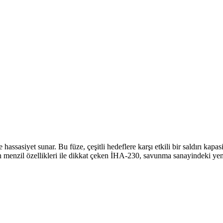
ssasiyet sunar. Bu füze, çeşitli hedeflere karşı etkili bir saldırı kapas
 menzil özellikleri ile dikkat çeken İHA-230, savunma sanayindeki yeni