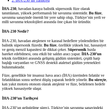
2. İHA-230’un Tarihçesi
İHA-230
, havadan-karaya balistik süpersonik füze olarak
tanımlanan, yüksek performanslı bir savunma sistemidir.
Bu füze
,
savunma sanayinde önemli bir yere sahip olup, Türkiye’nin yerli ve
milli savunma teknolojileri arasında öne çıkan bir üründür.
İHA-230 Nedir?
İHA-230, havadan ateşlenen ve karasal hedeflere yönlendirilen bir
balistik süpersonik füzedir.
Bu füze
, özellikle yüksek hız, hassasiyet
ve geniş menzil kapasitesi ile dikkat çeker.
Süpersonik
hızda
hareket edebilmesi, onu etkili bir saldırı aracı yapar.
İHA-230’un
teknik özellikleri arasında gelişmiş güdüm sistemleri, çeşitli harp
başlığı varyantları ve GNSS destekli ataletsel güdüm yetenekleri
bulunmaktadır.
Füze, genellikle bir insansız hava aracı (İHA) üzerinden fırlatılır ve
fırlatıldıktan sonra serbest düşüş yaparak hedefe yönelir.
Bu süreçte
,
katı yakıt motoru otonom olarak ateşlenir ve füze, belirlenen hedefe
yüksek hassasiyetle ulaşır.
İHA-230’un Tarihçesi
İHA-230’un geliştirilme süreci, Türkiye’nin savunma sanayindeki