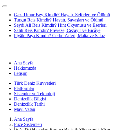
Gazi Umur Bey Kimdir? Hayatı, Seferleri ve Ölümü
Turgut Reis Kimdir? Hayatı, Savaşları ve Ölümü
Seydi Ali Reis Kimdir? Hint Okyanusu ve Eserleri
Salih Reis Kimdir? Preveze, Cezayir ve Bicâye
Piyâle Paşa Kimdir? Cerbe Zaferi, Malta ve Sakız
Ana Sayfa
Hakkımızda
İletişim
Türk Deniz Kuvvetleri
Platformlar
Sistemler ve Teknoloji
Denizcilik Bilgisi
Denizcilik Tarihi
Mavi Vatan
Ana Sayfa
Füze Sistemleri
İHA-230 Havadan Karaya Balistik Süpersonik Füze