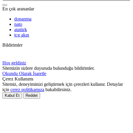
En çok arananlar
donanma
nato
atatürk
tcg akın
Bildirimler
Hoş geldiniz
Sitemizin sizlere duyuruda bulunduğu bildirimler.
Okundu Olarak İşaretle
Çerez Kullanımı
Sitemiz, deneyiminizi geliştirmek için çerezleri kullanır. Detaylar
için
çerez politikamıza
bakabilirsiniz.
Kabul Et
Reddet