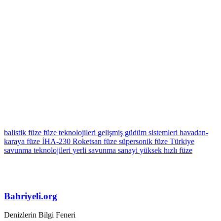
balistik füze
füze teknolojileri
gelişmiş güdüm sistemleri
havadan-
karaya füze
İHA-230
Roketsan füze
süpersonik füze
Türkiye
savunma teknolojileri
yerli savunma sanayi
yüksek hızlı füze
Bahriyeli.org
Denizlerin Bilgi Feneri