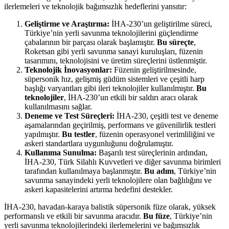
ilerlemeleri ve teknolojik bağımsızlık hedeflerini yansıtır:
Geliştirme ve Araştırma:
İHA-230’un geliştirilme süreci,
Türkiye’nin yerli savunma teknolojilerini güçlendirme
çabalarının bir parçası olarak başlamıştır.
Bu süreçte
,
Roketsan gibi yerli savunma sanayi kuruluşları, füzenin
tasarımını, teknolojisini ve üretim süreçlerini üstlenmiştir.
Teknolojik İnovasyonlar:
Füzenin geliştirilmesinde,
süpersonik hız, gelişmiş güdüm sistemleri ve çeşitli harp
başlığı varyantları gibi ileri teknolojiler kullanılmıştır.
Bu
teknolojiler
, İHA-230’un etkili bir saldırı aracı olarak
kullanılmasını sağlar.
Deneme ve Test Süreçleri:
İHA-230, çeşitli test ve deneme
aşamalarından geçirilmiş, performans ve güvenilirlik testleri
yapılmıştır.
Bu testler
, füzenin operasyonel verimliliğini ve
askeri standartlara uygunluğunu doğrulamıştır.
Kullanıma Sunulma:
Başarılı test süreçlerinin ardından,
İHA-230, Türk Silahlı Kuvvetleri ve diğer savunma birimleri
tarafından kullanılmaya başlanmıştır.
Bu adım
, Türkiye’nin
savunma sanayindeki yerli teknolojilere olan bağlılığını ve
askeri kapasitelerini artırma hedefini destekler.
İHA-230, havadan-karaya balistik süpersonik füze olarak, yüksek
performanslı ve etkili bir savunma aracıdır.
Bu füze
, Türkiye’nin
yerli savunma teknolojilerindeki ilerlemelerini ve bağımsızlık