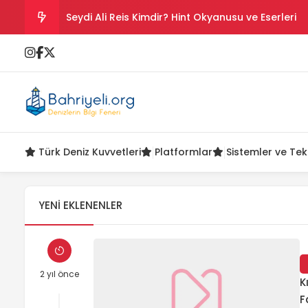
Seydi Ali Reis Kimdir? Hint Okyanusu ve Eserleri
Salih Reis Kimdir? Preveze, Cezayir ve Bicâye
Piyâle Paşa Kimdir? Cerbe Zaferi, Malta ve Sakız
Gazi Umur Bey Kimdir? Hayatı, Seferleri ve Ölüm
Türk Deniz Kuvvetleri
Platformlar
Sistemler ve Tek
Turgut Reis Kimdir? Hayatı, Savaşları ve Ölümü
YENI EKLENENLER
2 yıl önce
K
F