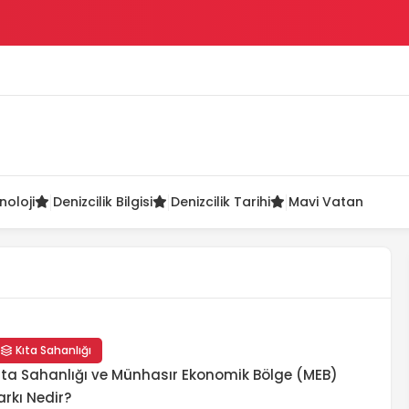
ü
noloji
Denizcilik Bilgisi
Denizcilik Tarihi
Mavi Vatan
Kıta Sahanlığı
ıta Sahanlığı ve Münhasır Ekonomik Bölge (MEB)
arkı Nedir?