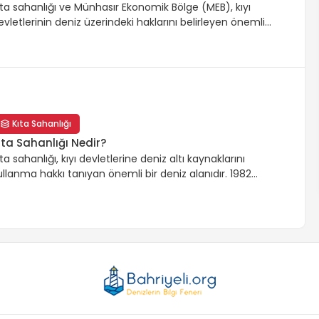
ıta sahanlığı ve Münhasır Ekonomik Bölge (MEB), kıyı
evletlerinin deniz üzerindeki haklarını belirleyen önemli
avramlardır. Kıta sahanlığı, deniz tabanı ve altındaki
aynaklarla sınırlıyken, MEB hem deniz tabanı hem de su
ütlesini kapsar. MEB, 200 deniz mili genişliğinde olup,
alıkçılık ve enerji kaynakları gibi geniş haklar tanırken, kıta
ahanlığı doğal kaynakların keşfi ve işletilmesi için kritiktir. Bu
ki kavram, 1982 Birleşmiş Milletler Deniz Hukuku Sözleşmesi
Kıta Sahanlığı
le düzenlenmiştir.
ıta Sahanlığı Nedir?
ıta sahanlığı, kıyı devletlerine deniz altı kaynaklarını
ullanma hakkı tanıyan önemli bir deniz alanıdır. 1982
irleşmiş Milletler Deniz Hukuku Sözleşmesi (BMDHS) ile
üzenlenen bu bölge, petrol, doğal gaz ve mineraller gibi
eğerli kaynakların keşfi ve işletilmesi açısından kritiktir.
yrıca, bilimsel araştırmalar ve çevre koruma çabaları için
e büyük önem taşır.