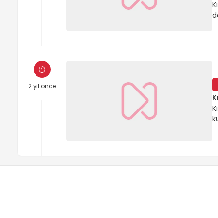
K
d
k
k
k
b
s
i
i
2 yıl önce
K
K
k
B
d
d
A
d