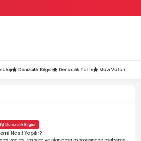
ü
noloji
Denizcilik Bilgisi
Denizcilik Tarihi
Mavi Vatan
Denizcilik Bilgisi
emi Nasıl Yapılır?
emi yapımı, tasarım ve planlama aşamasından malzeme