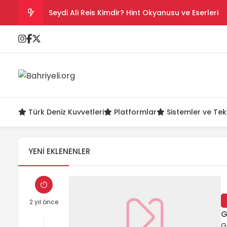
Seydi Ali Reis Kimdir? Hint Okyanusu ve Eserleri
Salih Reis Kimdir? Preveze, Cezayir ve Bicâye
Piyâle Paşa Kimdir? Cerbe Zaferi, Malta ve Sakız
Gazi Umur Bey Kimdir? Hayatı, Seferleri ve Ölüm
Türk Deniz Kuvvetleri
Platformlar
Sistemler ve Tek
Turgut Reis Kimdir? Hayatı, Savaşları ve Ölümü
YENI EKLENENLER
2 yıl önce
G
G