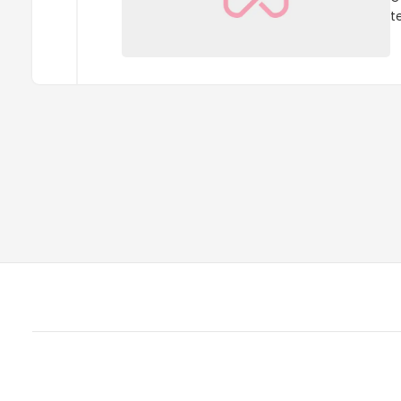
t
s
b
d