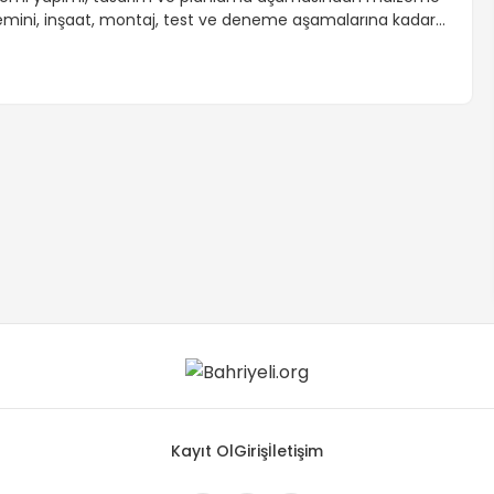
emini, inşaat, montaj, test ve deneme aşamalarına kadar
üregelen karmaşık bir süreçtir. Tasarım ve mühendislik
ilgisi gerektiren bu süreç, modern teknolojiler ve bilgisayar
estekli yazılımlar kullanılarak gerçekleştirilir.
Kayıt Ol
Giriş
İletişim